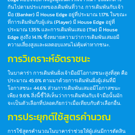
กันไปตามประเภทของเดิมพันที่วาง. การเดิมพันกับเจ้า
มือ (Banker) มี House Edge อยู่ที่ประมาณ 1.17% ในขณะ
ที่การเดิมพันกับผู้เล่น (Player) มี House Edge อยู่ที่
ประมาณ 1.35% และการเดิมพันเสมอ (Tie) มี House
Edge สูงถึง 14.1% ซึ่งหมายความว่าการเดิมพันเสมอมี
ความเสี่ยงสูงและผลตอบแทนไม่คุ้มค่าหากชนะ.
การวิเคราะห์อัตราชนะ
ในบาคาร่า การเดิมพันฝั่งเจ้ามือมีโอกาสชนะสูงที่สุด คือ
ประมาณ 45.8% ตามมาด้วยการเดิมพันฝั่งผู้เล่นที่มี
โอกาสชนะ 44.6% ส่วนการเดิมพันเสมอมีโอกาสชนะ
เพียง 9.6% สิ่งนี้ชี้ให้เห็นว่าการเดิมพันกับเจ้ามือนั้นมัก
จะเป็นตัวเลือกที่ปลอดภัยกว่าเมื่อเทียบกับตัวเลือกอื่น.
การประยุกต์ใช้สูตรคำนวณ
การใช้สูตรคำนวณในบาคาร่าช่วยให้ผู้เล่นมีการตัดสิน