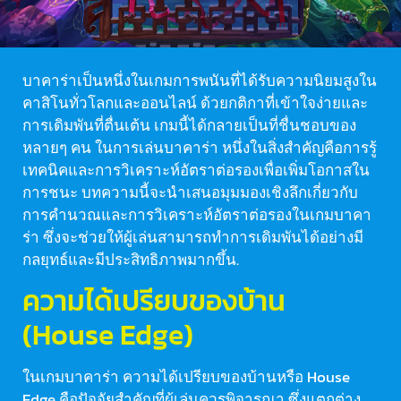
บาคาร่าเป็นหนึ่งในเกมการพนันที่ได้รับความนิยมสูงใน
คาสิโนทั่วโลกและออนไลน์ ด้วยกติกาที่เข้าใจง่ายและ
การเดิมพันที่ตื่นเต้น เกมนี้ได้กลายเป็นที่ชื่นชอบของ
หลายๆ คน ในการเล่นบาคาร่า หนึ่งในสิ่งสำคัญคือการรู้
เทคนิคและการวิเคราะห์อัตราต่อรองเพื่อเพิ่มโอกาสใน
การชนะ บทความนี้จะนำเสนอมุมมองเชิงลึกเกี่ยวกับ
การคำนวณและการวิเคราะห์อัตราต่อรองในเกมบาคา
ร่า ซึ่งจะช่วยให้ผู้เล่นสามารถทำการเดิมพันได้อย่างมี
กลยุทธ์และมีประสิทธิภาพมากขึ้น.
ความได้เปรียบของบ้าน
(House Edge)
ในเกมบาคาร่า ความได้เปรียบของบ้านหรือ House
Edge คือปัจจัยสำคัญที่ผู้เล่นควรพิจารณา ซึ่งแตกต่าง