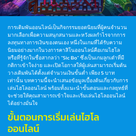
การเดิมพันออนไลน์เป็นกิจกรรมยอดนิยมที่ผู้คนจำนวน
มากเลือกเพื่อความสนุกสนานและหวังผลกำไรจากการ
ลงทุนทางการเงินของตนเอง หนึ่งในเกมที่ได้รับความ
นิยมอย่างมากในวงการคาสิโนออนไลน์คือเกมไฮโล
หรือที่รู้จักในชื่อสากลว่า “Sic Bo” ซึ่งเป็นเกมลูกเต๋าที่มี
กติกาเข้าใจง่าย และเปิดโอกาสให้ผู้เล่นสามารถเริ่มต้น
วางเดิมพันได้ตั้งแต่จำนวนเงินขั้นต่ำ เพียง 5 บาท
เท่านั้น บทความนี้จะนำเสนอข้อมูลเบื้องต้นเกี่ยวกับการ
เล่นไฮโลออนไลน์ พร้อมทั้งแนะนำขั้นตอนและกลยุทธ์ที่
จะช่วยให้คุณสามารถเข้าใจและเริ่มเล่นไฮโลออนไลน์
ได้อย่างมั่นใจ
ขั้นตอนการเริ่มเล่นไฮโล
ออนไลน์