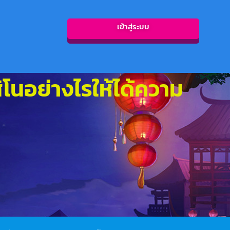
เข้าสู่ระบบ
ิโนอย่างไรให้ได้ความ