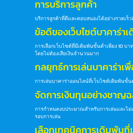
การบริการลูกค้า
บริการลูกค้าที่ดีและตอบสนองได้อย่างรวดเร็วคื
ข้อดีของเว็บไซต์บาคาร่าเด
การเลือกเว็บไซต์ที่มีเดิมพันขั้นต่ำเพียง 1
โดยไม่ต้องเสียเงินจำนวนมาก
กลยุทธ์การเล่นบาคาร่าเพื
การเล่นบาคาร่าออนไลน์ที่เว็บไซต์เดิมพันขั้น
จัดการเงินทุนอย่างชาญ
การกำหนดงบประมาณสำหรับการเล่นและไม่เกินงบ
รอบการเล่น
เลือกเทคนิคการเดิมพันที