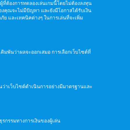
ู้ที่ต้องการทดลองเล่นเกมนี้โดยไม่ต้องลงทุน
องคุณจะไม่มีปัญหา และยังมีโอกาสได้รับเงิน
ภัย และเทคนิคต่างๆ ในการเล่นที่จะเพิ่ม
รือเดิมพันว่าผลจะออกเสมอ การเลือกเว็บไซต์ที่
ืนยันว่าเว็บไซต์ดำเนินการอย่างมีมาตรฐานและ
ธุรกรรมทางการเงินของผู้เล่น