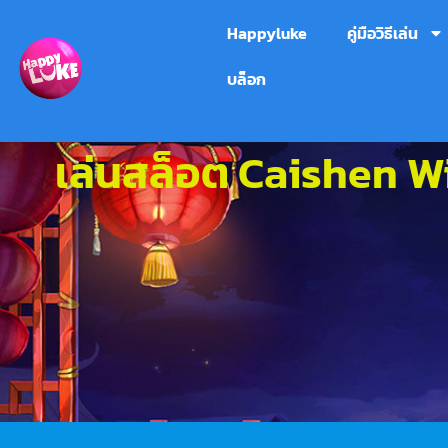
Happyluke
คู่มือวิธีเล่น
บล็อก
เล่นสล็อต Caishen Wi