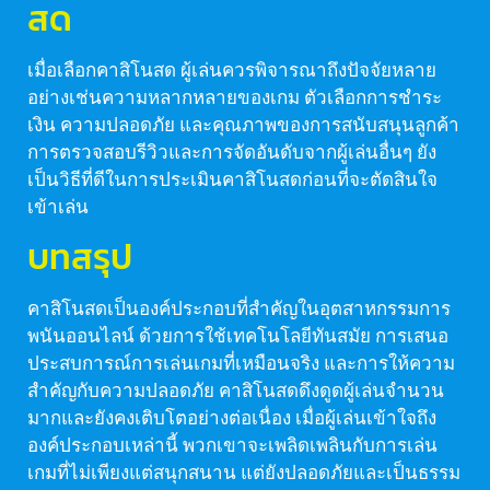
สด
เมื่อเลือกคาสิโนสด ผู้เล่นควรพิจารณาถึงปัจจัยหลาย
อย่างเช่นความหลากหลายของเกม ตัวเลือกการชำระ
เงิน ความปลอดภัย และคุณภาพของการสนับสนุนลูกค้า
การตรวจสอบรีวิวและการจัดอันดับจากผู้เล่นอื่นๆ ยัง
เป็นวิธีที่ดีในการประเมินคาสิโนสดก่อนที่จะตัดสินใจ
เข้าเล่น
บทสรุป
คาสิโนสดเป็นองค์ประกอบที่สำคัญในอุตสาหกรรมการ
พนันออนไลน์ ด้วยการใช้เทคโนโลยีทันสมัย การเสนอ
ประสบการณ์การเล่นเกมที่เหมือนจริง และการให้ความ
สำคัญกับความปลอดภัย คาสิโนสดดึงดูดผู้เล่นจำนวน
มากและยังคงเติบโตอย่างต่อเนื่อง เมื่อผู้เล่นเข้าใจถึง
องค์ประกอบเหล่านี้ พวกเขาจะเพลิดเพลินกับการเล่น
เกมที่ไม่เพียงแต่สนุกสนาน แต่ยังปลอดภัยและเป็นธรรม