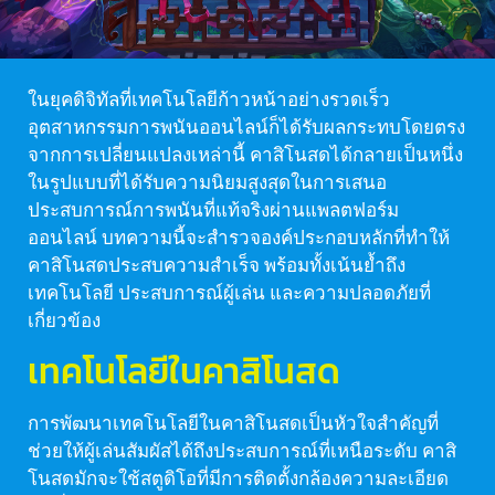
ในยุคดิจิทัลที่เทคโนโลยีก้าวหน้าอย่างรวดเร็ว
อุตสาหกรรมการพนันออนไลน์ก็ได้รับผลกระทบโดยตรง
จากการเปลี่ยนแปลงเหล่านี้ คาสิโนสดได้กลายเป็นหนึ่ง
ในรูปแบบที่ได้รับความนิยมสูงสุดในการเสนอ
ประสบการณ์การพนันที่แท้จริงผ่านแพลตฟอร์ม
ออนไลน์ บทความนี้จะสำรวจองค์ประกอบหลักที่ทำให้
คาสิโนสดประสบความสำเร็จ พร้อมทั้งเน้นย้ำถึง
เทคโนโลยี ประสบการณ์ผู้เล่น และความปลอดภัยที่
เกี่ยวข้อง
เทคโนโลยีในคาสิโนสด
การพัฒนาเทคโนโลยีในคาสิโนสดเป็นหัวใจสำคัญที่
ช่วยให้ผู้เล่นสัมผัสได้ถึงประสบการณ์ที่เหนือระดับ คาสิ
โนสดมักจะใช้สตูดิโอที่มีการติดตั้งกล้องความละเอียด